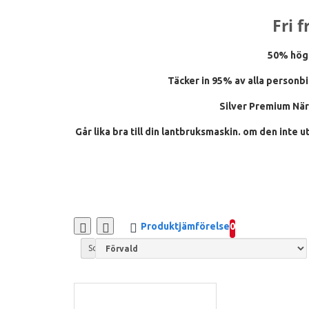
Fri 
50% högr
Täcker in 95% av alla personbil
Silver Premium När d
Går lika bra till din lantbruksmaskin. om den inte u
Produktjämförelse
0
Sortera efter: