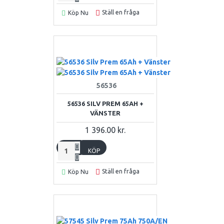
Ställ en fråga
Köp Nu
56536
56536 SILV PREM 65AH +
VÄNSTER
1 396.00 kr.
KÖP
Ställ en fråga
Köp Nu