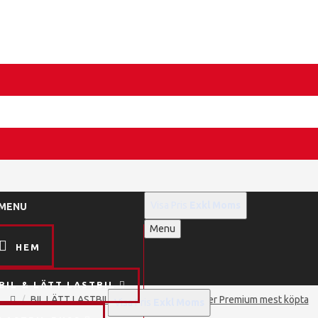
Visa Pris
Exkl Moms
MENU
Menu
HEM
BIL & LÄTT LASTBIL
BIL LÄTT LASTBIL Översikt alla
B: Silver Premium mest köpta
Visa Pris
Exkl Moms