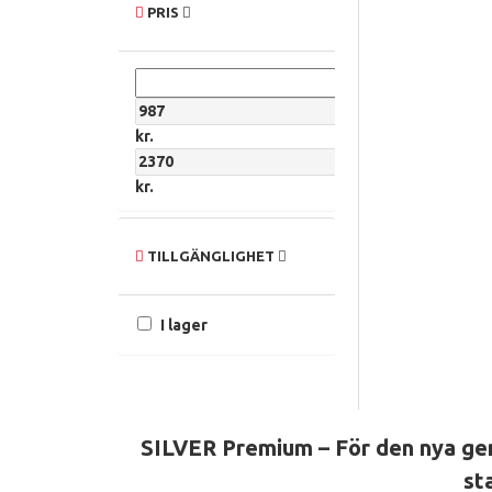
PRIS
kr.
kr.
TILLGÄNGLIGHET
I lager
SILVER Premium – För den nya gene
st