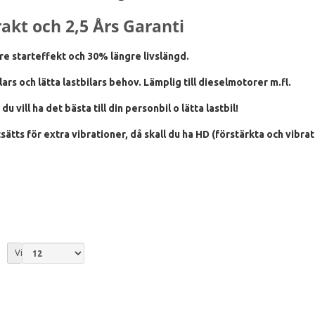
frakt och 2,5 Års Garanti
e starteffekt och 30% längre livslängd.
ars och lätta lastbilars behov. Lämplig till dieselmotorer m.fl.
u vill ha det bästa till din personbil o lätta lastbil!
tsätts för extra vibrationer, då skall du ha HD (förstärkta och vibrat
Visa: