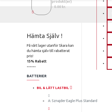
produkt(er)
- 0.00 kr.
Hämta Själv !
På vårt lager utanför Skara kan
du hämta själv till rabatterat
pris!
15% Rabatt
------
BATTERIER
BIL & LÄTT LASTBIL
A: Sznajder Eagle Plus Standard