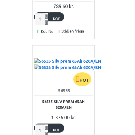
789.60 kr.
KÖP
Ställ en fråga
Köp Nu
HOT
56535
56535 SILV PREM 65AH
620A/EN
1 336.00 kr.
KÖP