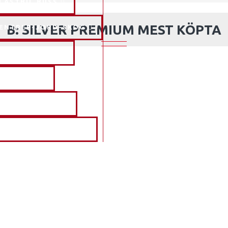
LASTBIL BUSS
B: SILVER PREMIUM MEST KÖPTA
ENTREP-JORD-SKOG
MARIN FRITID
VETERAN
PRODUKTINFO
ÖVRIGA BATTERIER