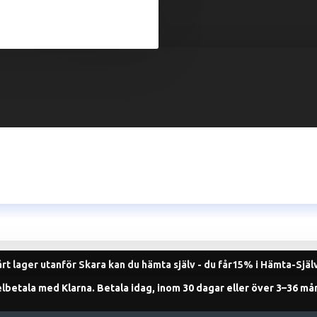
årt lager utanför Skara kan du hämta själv - du får15% i Hämta-Sjä
lbetala med Klarna. Betala idag, inom 30 dagar eller över 3–36 må