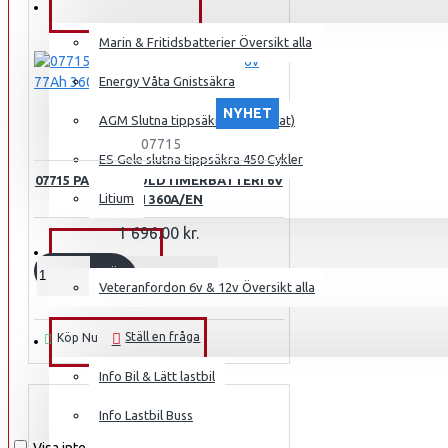
MARIN FRITID
Marin & Fritidsbatterier Översikt alla
Energy Våta Gnistsäkra
NYHET
AGM Slutna tippsäkra (Glass mat)
07715
ES Gele slutna tippsäkra 450 Cykler
07715 PANTHER OLDTIMERBATTERI 6V
Litium
77AH 360A/EN
1 696.00 kr.
VETERAN
KÖP
Veteranfordon 6v & 12v Översikt alla
Ställ en fråga
Köp Nu
PRODUKTINFO
Info Bil & Lätt lastbil
Info Lastbil Buss