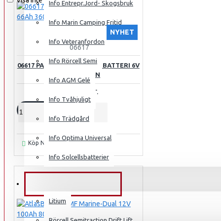
Visa inte detta meddelande igen !
Info Entrepr.Jord- Skogsbruk
Info Marin Camping Fritid
NYHET
Info Veteranfordon
06617
Info Rörcell Semi
06617 PANTHER OLDTIMERBATTERI 6V
66AH 360A/EN
Info AGM Gelé
1 596.00 kr.
Info Tvåhjuligt
KÖP
Info Trädgård
Info Optima Universal
Ställ en fråga
Köp Nu
Info Solcellsbatterier
ÖVRIGA BATTERIER
Litium
Rörcell Semitraction Drift Lift