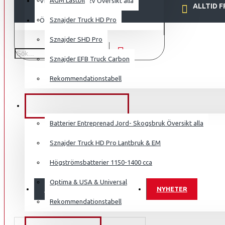
VETERAN 6v & 12v Översikt alla
ALLTID 
Sznajder Truck HD Pro
ÖVRIGT
Sznajder SHD Pro
Sznajder EFB Truck Carbon
Rekommendationstabell
ENTREP-JORD-SKOG
Batterier Entreprenad Jord- Skogsbruk Översikt alla
Sznajder Truck HD Pro Lantbruk & EM
Högströmsbatterier 1150-1400 cca
Optima & USA & Universal
OUTLET
NYHETER
Rekommendationstabell