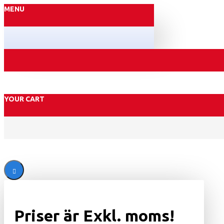
MENU
YOUR CART
Priser är
Exkl
. moms!