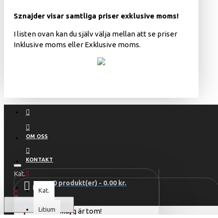
Sznajder visar samtliga priser exklusive moms!
I listen ovan kan du själv välja mellan att se priser
Inklusive moms eller Exklusive moms.
OM OSS
KONTAKT
Kat.
0 produkt(er) - 0.00 kr.
MENU
Kat.
Visa Pris
Exkl Moms
Litium
Din varukorg är tom!
HEM