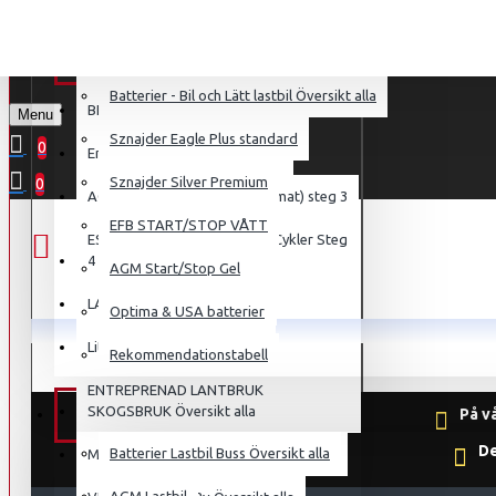
Outlet
BIL & LÄTT LASTBIL
Sznajder Eagle Plus Standard
Batterier - Bil och Lätt lastbil Översikt alla
BIL LÄTT LASTBIL Översikt alla
Menu
Sznajder Eagle Plus standard
0
Energy Våta gnistsäkra Steg 2
Sznajder Silver Premium
0
AGM Slutna tippsäkra (Glass mat) steg 3
EFB START/STOP VÅTT
ES Gele slutna tippsäkra 450 Cykler Steg
4
AGM Start/Stop Gel
LASTBIL BUSS Översikt alla
Optima & USA batterier
Litium
Rekommendationstabell
ENTREPRENAD LANTBRUK
SKOGSBRUK Översikt alla
På v
LASTBIL BUSS
De
Batterier Lastbil Buss Översikt alla
Marin och Fritidsbatteri Steg 1, 2 och 3
AGM Lastbil