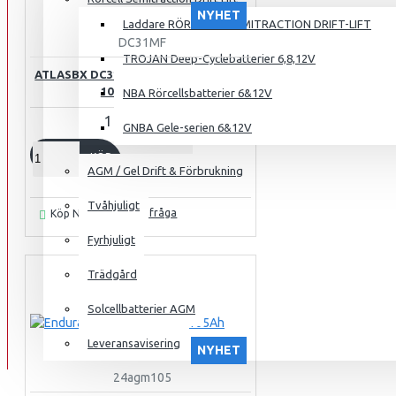
NYHET
Laddare RÖRCELL & SEMITRACTION DRIFT-LIFT
DC31MF
TROJAN Deep-Cyclebatterier 6,8,12V
ATLASBX DC31MF MARINE-DUAL 12V
100AH 800CCA
NBA Rörcellsbatterier 6&12V
1 516.00 kr.
GNBA Gele-serien 6&12V
KÖP
AGM / Gel Drift & Förbrukning
Tvåhjuligt
Ställ en fråga
Köp Nu
Fyrhjuligt
Trädgård
Solcellbatterier AGM
Leveransavisering
NYHET
24agm105