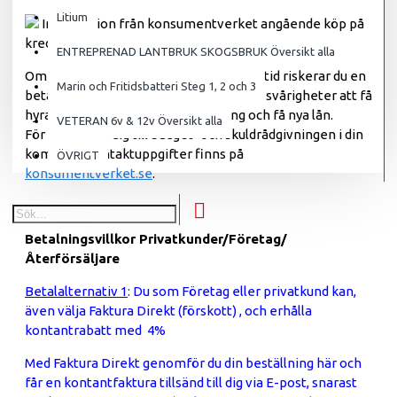
Litium
Information från konsumentverket angående köp på
kredit:
ENTREPRENAD LANTBRUK SKOGSBRUK Översikt alla
Om du inte kan betala tillbaka skulden i tid riskerar du en
Marin och Fritidsbatteri Steg 1, 2 och 3
betalningsanmärkning. Det kan leda till svårigheter att få
hyra en bostad, teckna abonnemang och få nya lån.
VETERAN 6v & 12v Översikt alla
För stöd, vänd dig till budget- och skuldrådgivningen i din
kommun. Kontaktuppgifter finns på
ÖVRIGT
konsumentverket.se
.
Betalningsvillkor Privatkunder/Företag/
Återförsäljare
Betalalternativ 1
: Du som Företag eller privatkund kan,
även välja Faktura Direkt (förskott) , och erhålla
kontantrabatt med 4%
Med Faktura Direkt genomför du din beställning här och
får en kontantfaktura tillsänd till dig via E-post, snarast