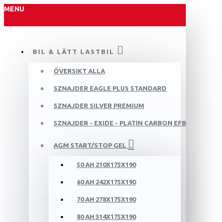
MENU
BIL & LÄTT LASTBIL
ÖVERSIKT ALLA
SZNAJDER EAGLE PLUS STANDARD
SZNAJDER SILVER PREMIUM
SZNAJDER - EXIDE - PLATIN CARBON EFB
AGM START/STOP GEL
50 AH 210X175X190
60 AH 242X175X190
70 AH 278X175X190
80 AH 314X175X190