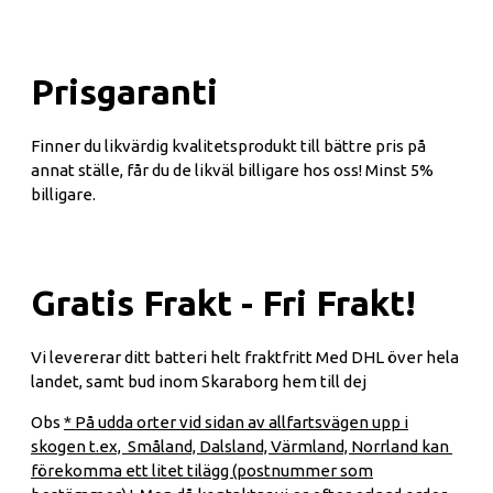
Prisgaranti
Finner du likvärdig kvalitetsprodukt till bättre pris på
annat ställe, får du de likväl billigare hos oss! Minst 5%
billigare.
Gratis Frakt - Fri Frakt!
Vi levererar ditt batteri helt fraktfritt Med DHL över hela
landet, samt bud inom Skaraborg hem till dej
Obs
* På udda orter vid sidan av allfartsvägen upp i
skogen t.ex, Småland, Dalsland, Värmland, Norrland kan
förekomma ett litet tilägg (postnummer som