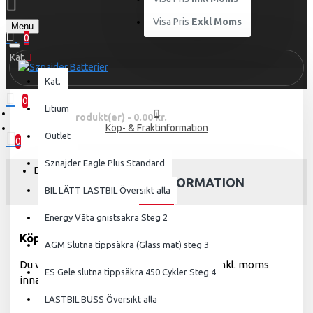
Visa Pris
Exkl Moms
Menu
0
Kat.
Kat.
0
Litium
0 produkt(er) - 0.00 kr.
Köp- & Fraktinformation
Outlet
0
Sznajder Eagle Plus Standard
Din varukorg är tom!
KÖP- & FRAKTINFORMATION
BIL LÄTT LASTBIL Översikt alla
Energy Våta gnistsäkra Steg 2
Köpvillkor
AGM Slutna tippsäkra (Glass mat) steg 3
Du väljer själv att visa priserna exkl. eller inkl. moms
ES Gele slutna tippsäkra 450 Cykler Steg 4
innan köp!
LASTBIL BUSS Översikt alla