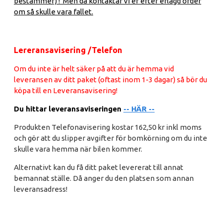
bestämmer) ! Men då kontaktar vi er efter erlagd order
om så skulle vara fallet.
Lereransavisering /Telefon
Om du inte är helt säker på att du är hemma vid
leveransen av ditt paket (oftast inom 1-3 dagar) så bör du
köpa till en Leveransavisering!
Du hittar leveransaviseringen
-- HÄR --
Produkten Telefonavisering kostar 162,50 kr inkl moms
och gör att du slipper avgifter för bomkörning om du inte
skulle vara hemma när bilen kommer.
Alternativt kan du få ditt paket levererat till annat
bemannat ställe. Då anger du den platsen som annan
leveransadress!