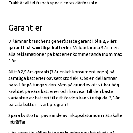
Frakt är alltid fri och specificeras därför inte.
Garantier
Vi lämnar branchens generösaste garanti, bl a
2,5 års
garanti på samtliga batterier
. Vi kan lämna 5 år men
alla reklamationer på batterier kommer ändå inom max
2 år
Alltså 2,5 års garanti (3 år enligt konsumentlagen) på
samtliga batterier oavsett storlek! Obs en del lämnar
bara 1 år på tunga sidan. Men på grund av att vi har hög
kvalitet på våra batterier och hänvisar till den bästa
varianten av batteri till ditt fordon kan vi erbjuda 2,5 år
på alla batteri i vårt program!
Spara kvitto för påvisande av inköpsdatumom nåt skulle
inträffa!
Obs garantin gäller inte om kunden orsakat skada på