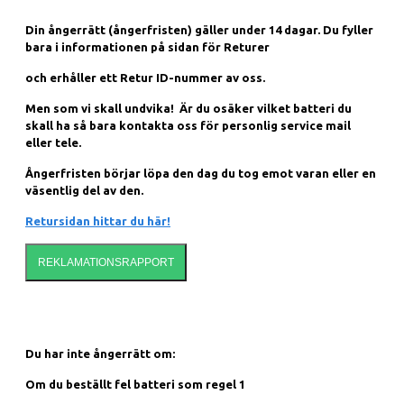
Din ångerrätt (ångerfristen) gäller under 14 dagar. Du fyller
bara i informationen på sidan för Returer
och erhåller ett Retur ID-nummer av oss.
Men som vi skall undvika! Är du osäker vilket batteri du
skall ha så bara kontakta oss för personlig service mail
eller tele.
Ångerfristen börjar löpa den dag du tog emot varan eller en
väsentlig del av den.
Retursidan hittar du här!
REKLAMATIONSRAPPORT
Du har inte ångerrätt om:
Om du beställt fel batteri som regel 1