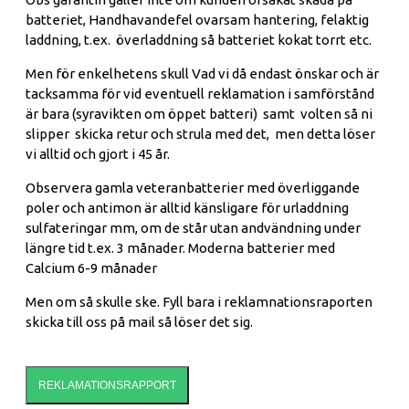
batteriet, Handhavandefel ovarsam hantering, felaktig
laddning, t.ex. överladdning så batteriet kokat torrt etc.
Men för enkelhetens skull Vad vi då endast önskar och är
tacksamma för vid eventuell reklamation i samförstånd
är bara (syravikten om öppet batteri) samt volten så ni
slipper skicka retur och strula med det, men detta löser
vi alltid och gjort i 45 år.
Observera gamla veteranbatterier med överliggande
poler och antimon är alltid känsligare för urladdning
sulfateringar mm, om de står utan andvändning under
längre tid t.ex. 3 månader. Moderna batterier med
Calcium 6-9 månader
Men om så skulle ske. Fyll bara i reklamnationsraporten
skicka till oss på mail så löser det sig.
REKLAMATIONSRAPPORT