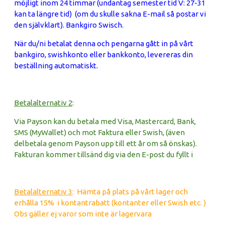
möjligt inom 24 timmar (undantag semester tid V: 27-31
kan ta längre tid) (om du skulle sakna E-mail så postar vi
den självklart). Bankgiro Swisch.
När du/ni betalat denna och pengarna gått in på vårt
bankgiro, swishkonto eller bankkonto, levereras din
beställning automatiskt.
Betalalternativ 2
:
Via Payson kan du betala med Visa, Mastercard, Bank,
SMS (MyWallet) och mot Faktura eller Swish, (även
delbetala genom Payson upp till ett år om så önskas).
Fakturan kommer tillsänd dig via den E-post du fyllt i
Betalalternativ 3
: Hämta på plats på vårt lager och
erhålla 15% i kontantrabatt (kontanter eller Swish etc.
)
Obs gäller ej varor som inte är lagervara