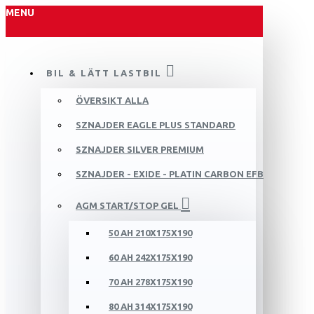
MENU
BIL & LÄTT LASTBIL
ÖVERSIKT ALLA
SZNAJDER EAGLE PLUS STANDARD
SZNAJDER SILVER PREMIUM
SZNAJDER - EXIDE - PLATIN CARBON EFB
AGM START/STOP GEL
50 AH 210X175X190
60 AH 242X175X190
70 AH 278X175X190
80 AH 314X175X190