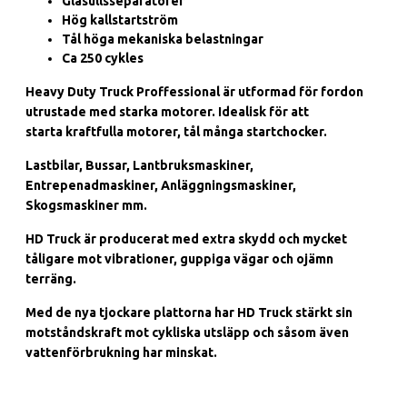
Glasullsseparatorer
Hög kallstartström
Tål höga mekaniska belastningar
Ca 250 cykles
Heavy Duty Truck Proffessional är utformad för fordon
utrustade med starka motorer.
Idealisk för att
starta kraftfulla motorer, tål många startchocker.
Lastbilar, Bussar, Lantbruksmaskiner,
Entrepenadmaskiner, Anläggningsmaskiner,
Skogsmaskiner mm.
HD Truck är producerat med extra skydd och mycket
tåligare mot vibrationer, guppiga vägar och ojämn
terräng.
Med de nya tjockare plattorna har HD Truck stärkt sin
motståndskraft mot cykliska utsläpp och såsom även
vattenförbrukning har minskat.