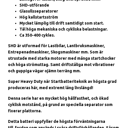
SHD-utförande
Glasullsseparatorer
Hög kallstartsström
Mycket lämplig till drift samtidigt som start.
Tål höga mekaniska och cykliska belastningar.
Ca 350-400 cykles.
SHD är utformad för Lastbilar, Lantbruksmaskiner,
Entrepenadmaskiner, Skogsmaskiner mm. Som är
utrustade med starka motorer med många startchocker
och höga strömuttag. Samt driftståliga mot vibrationer
och guppiga vägar ojämn terräng mm.
Super Heavy Duty när
Startbatteriteknik av högsta grad
produceras här, med extremt lång livslängd!
Denna serie har en mycket hög hållfasthet, och ökad
cyklisk motstånd, på grund av speciella separator som
fixerar plattorna.
Detta batteri uppfyller de högsta förväntningarna
till fordon som används i svåra driftsförhållanden.
Såsom