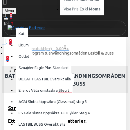
Visa Pris
Exkl Moms
Menu
0
Kat.
Kat.
0
Litium
0 produkt(er) - 0.00 kr.
Batteriprogram & användningsområden Lastbil & Buss
Outlet
0
Sznajder Eagle Plus Standard
Din varukorg är tom!
BATTERIPROGRAM & ANVÄNDNINGSOMRÅDEN
BIL LÄTT LASTBIL Översikt alla
LASTBIL & BUSS
Energy Våta gnistsäkra Steg 2
AGM Slutna tippsäkra (Glass mat) steg 3
Sznajder
ES Gele slutna tippsäkra 450 Cykler Steg 4
Ett av marknadens bästa batterier.
LASTBIL BUSS Översikt alla