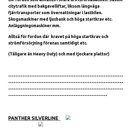
citytrafik med bakgavelliftar, liksom långväga
fjärrtransporter som övernattningar i lastbilen.
Skogsmaskiner med ljusbank och höga startkrav etc.
Anläggningsmaskiner mm.
Alltså för fordon där kravet på höga startkrav och
strömförsörjning förenas samtidigt etc.
(Tåligare än Heavy Duty) och med tjockare plattor)
-----------------------------------------------------------------
-----------------------------------------------------------------
-----------------------------------------------------------------
--------------------------------------------------------
PANTHER SILVERLINE