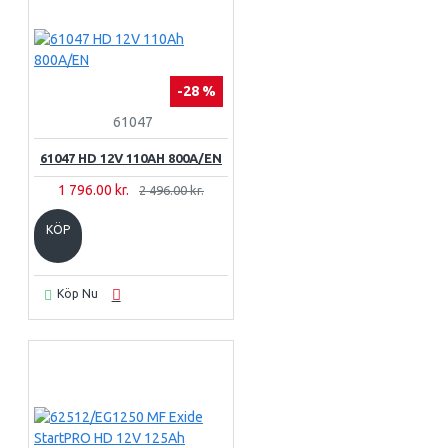
-28 %
61047
61047 HD 12V 110AH 800A/EN
1 796.00 kr.
2 496.00 kr.
KÖP
Köp Nu