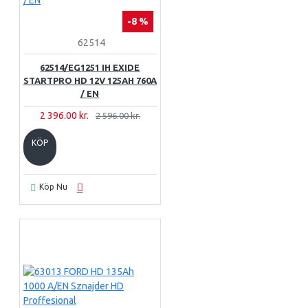
-8 %
62514
62514/EG1251 IH EXIDE
STARTPRO HD 12V 125AH 760A
/ EN
2 396.00 kr.
2 596.00 kr.
KÖP
Köp Nu