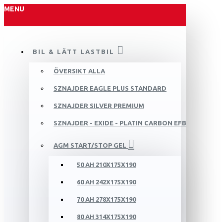
MENU
BIL & LÄTT LASTBIL
ÖVERSIKT ALLA
SZNAJDER EAGLE PLUS STANDARD
SZNAJDER SILVER PREMIUM
SZNAJDER - EXIDE - PLATIN CARBON EFB
AGM START/STOP GEL
50 AH 210X175X190
60 AH 242X175X190
70 AH 278X175X190
80 AH 314X175X190