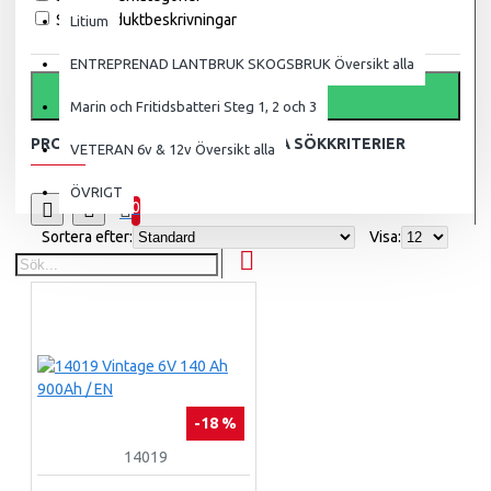
Sök i produktbeskrivningar
Litium
ENTREPRENAD LANTBRUK SKOGSBRUK Översikt alla
SÖK
Marin och Fritidsbatteri Steg 1, 2 och 3
PRODUKTER MOTSVARANDE DINA SÖKKRITERIER
VETERAN 6v & 12v Översikt alla
ÖVRIGT
0
Sortera efter:
Visa:
-18 %
14019