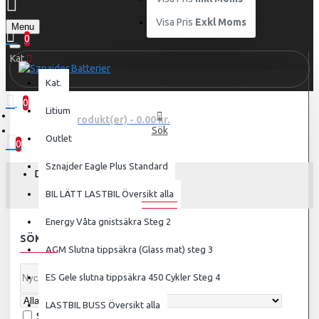
Visa Pris
Exkl Moms
Menu
0
Kat.
Kat.
0
Litium
0 produkt(er) - 0.00 kr.
Sök
Outlet
0
Sznajder Eagle Plus Standard
Din varukorg är tom!
SÖK
BIL LÄTT LASTBIL Översikt alla
Energy Våta gnistsäkra Steg 2
SÖK:
AGM Slutna tippsäkra (Glass mat) steg 3
ES Gele slutna tippsäkra 450 Cykler Steg 4
LASTBIL BUSS Översikt alla
Sök i underkategorier