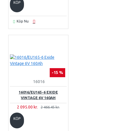
KÖP
Köp Nu
-15 %
16016
16016/EU165-6 EXIDE
VINTAGE 6V 160AH
2 095.00 kr.
2 466.45 kr.
KÖP