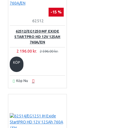
-15 %
62512
62512/EG1250 MF EXIDE
STARTPRO HD 12V 125AH
760A/EN
2 196.00 kr.
2 596.00 kr.
KÖP
Köp Nu