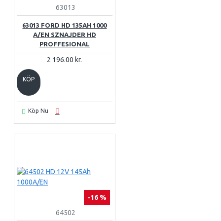
63013
63013 FORD HD 135AH 1000
A/EN SZNAJDER HD
PROFFESIONAL
2 196.00 kr.
KÖP
Köp Nu
-16 %
64502