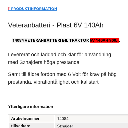
PRODUKTINFORMATION
Veteranbatteri - Plast 6V 140Ah
14084 VETERANBATTERI BIL TRAKTOR
6V 140AH 900A
/ EN
Levererat och laddad och klar för användning
med Sznajders höga prestanda
Samt till äldre fordon med 6 Volt för krav på hög
prestanda, vibrationtålighet och kallstart
Ytterligare information
Artikelnummer
14084
tillverkare
Sznajder