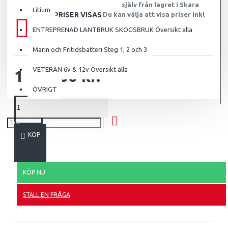
själv från lagret i Skara
Litium
OBS! PRISER VISAS
Du kan välja att visa priser inkl
moms i listen längst upp!
EXKL.MOMS!
ENTREPRENAD LANTBRUK SKOGSBRUK Översikt alla
Marin och Fritidsbatteri Steg 1, 2 och 3
VETERAN 6v & 12v Översikt alla
1 796.00 kr.
ÖVRIGT
KÖP
KÖP NU
STÄLL EN FRÅGA