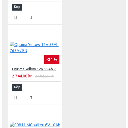
Köp
-24 %
Optima Yellow 12V 55Ah 765A / EN
2 744.00 kr.
3 602.55 kr.
Köp