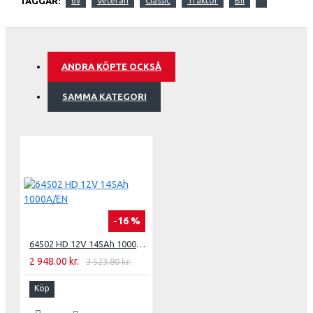
TAGGAR:
6v
Veteran
Classic
Traktor
Bil
ANDRA KÖPTE OCKSÅ
SAMMA KATEGORI
-16 %
64502 HD 12V 145Ah 1000A/EN
2 948.00 kr.
3 523.80 kr.
Köp