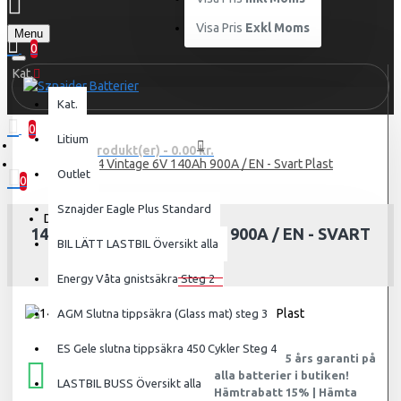
Visa Pris
Exkl Moms
Menu
0
Kat.
Kat.
0
Litium
0 produkt(er) - 0.00 kr.
14084 Vintage 6V 140Ah 900A / EN - Svart Plast
Outlet
0
Sznajder Eagle Plus Standard
Din varukorg är tom!
14084 VINTAGE 6V 140AH 900A / EN - SVART
BIL LÄTT LASTBIL Översikt alla
PLAST
Energy Våta gnistsäkra Steg 2
AGM Slutna tippsäkra (Glass mat) steg 3
ES Gele slutna tippsäkra 450 Cykler Steg 4
ALLTID GRATIS FRAKT
Dessutom 2,5 års garanti på
alla batterier i butiken!
HOS SZNAJDER SVERIGE
LASTBIL BUSS Översikt alla
Hämtrabatt 15% | Hämta