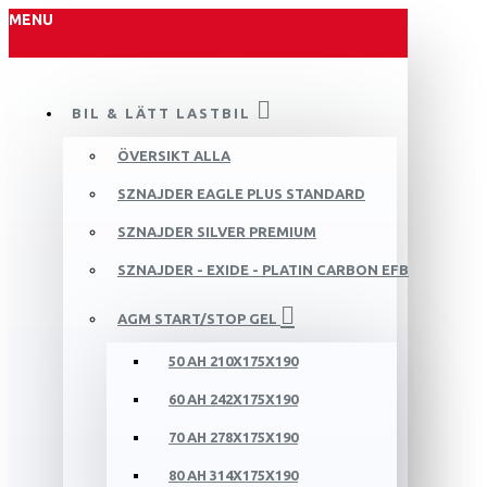
MENU
BIL & LÄTT LASTBIL
ÖVERSIKT ALLA
SZNAJDER EAGLE PLUS STANDARD
SZNAJDER SILVER PREMIUM
SZNAJDER - EXIDE - PLATIN CARBON EFB
AGM START/STOP GEL
50 AH 210X175X190
60 AH 242X175X190
70 AH 278X175X190
80 AH 314X175X190